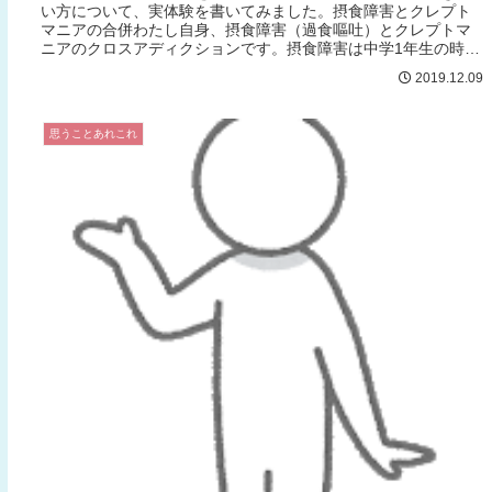
い方について、実体験を書いてみました。摂食障害とクレプト
マニアの合併わたし自身、摂食障害（過食嘔吐）とクレプトマ
ニアのクロスアディクションです。摂食障害は中学1年生の時に
発症し、すぐに...
2019.12.09
思うことあれこれ