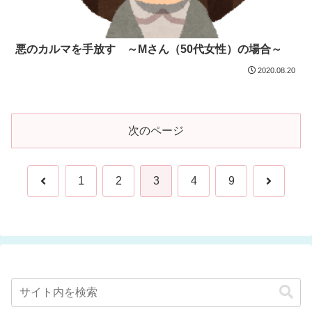
悪のカルマを手放す ～Mさん（50代女性）の場合～
2020.08.20
次のページ
前
次
1
2
3
4
9
へ
へ