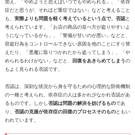
加え、「やめようと思えばいつでもやめられる」、「依存
症だと思うが、それほど重症ではない」などと考えること
も、
実際よりも問題を軽く考えているという点で、否認
と
考えられています。「お店の商品の並べ方が盗りやすいよ
うになっているから」、「警備が甘いのが悪い」などと、
窃盗行為をコントロールできない原因を他のことにすり替
えたり、「悪魔に取りつかれたから盗ってしまう」、「や
められるわけがない」などと、
回復をあきらめてしまう
の
もよく見られる否認です。
否認は、深刻な状況から身を守るための心理的な防衛機制
の一種と考えられ、依存症の人は多かれ少なかれ否認があ
るものです。しかし
否認は問題の解決を妨げるもの
であ
り、
否認の克服が依存症の回復のプロセスそのもの
ともい
われています。