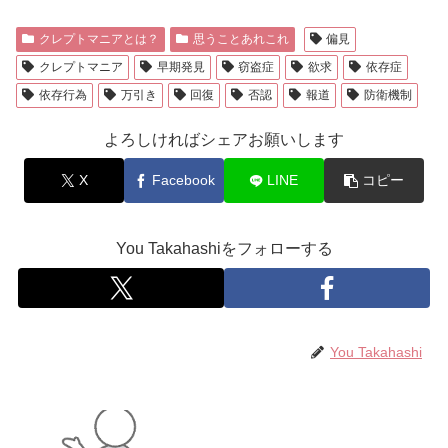
クレプトマニアとは？
思うことあれこれ
偏見
クレプトマニア
早期発見
窃盗症
欲求
依存症
依存行為
万引き
回復
否認
報道
防衛機制
よろしければシェアお願いします
X
Facebook
LINE
コピー
You Takahashiをフォローする
You Takahashi