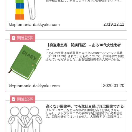
日を積み重ねていきましょう！ガマンが必要クレプトマニ
アが盗らない一日を過ごすためには、多くの場合「盗りた
い気持ちをガマンする」必要があり...
2019.12.11
kleptomania-dakkyaku.com
【窃盗癖患者、闘病日記】～ある30代女性患者
～
こちらの文章は赤城高原ホスピタルのホームページに掲載
（2013.04.29）されているものについて、許可を得て掲載
させていただきました。ある窃盗癖患者の入院中の日記闘
病日記はこちらです→窃盗癖患者、闘病日記こちらの日記
の主は30代の女性です...
2020.01.20
kleptomania-dakkyaku.com
高くない回復率、でも取組み続ければ回復できる
クレプトマニアなど依存症の回復率は高くはありません。
しかし、クレプトマニアの依存行為は被害者のいる加害行
為、回復を諦めてはいけません。入院患者でも回復率は約
2割というが…わたしは入院した時に、ある医師から「入
院治療でも回復率は2割程度」とい...