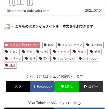
2021.07.04
kleptomania-dakkyaku.com
←こちらのボタンからタイトル・本文を印刷できます
万引きを手放すために
再発
クレプトマニア
成功曲線
窃盗症
不安
依存症
ギャップ
万引き
効果
スリップ
回復
変化
やめられない
止まらない
継続
よろしければシェアお願いします
X
Facebook
LINE
コピー
You Takahashiをフォローする